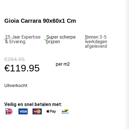
Gioia Carrara 90x60x1 Cm
25 Jaar Expertise
Super scherpe
Binnen 3-5
& Ervaring
prijzen
werkdagen
afgeleverd
€
264.95
per m2
€
119.95
Uitverkocht
Veilig en snel betalen met: