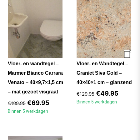
Vloer- en wandtegel –
Vloer- en Wandtegel –
Marmer Bianco Carrara
Graniet Siva Gold –
Venato – 40×9,7×1,5 cm
40×40×1 cm – glanzend
– mat gezoet visgraat
€
49.95
€
129.95
€
69.95
Binnen 5 werkdagen
€
109.95
Binnen 5 werkdagen