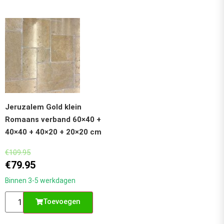
Jeruzalem Gold klein
Romaans verband 60×40 +
40×40 + 40×20 + 20×20 cm
€
109.95
€
79.95
Binnen 3-5 werkdagen
Toevoegen