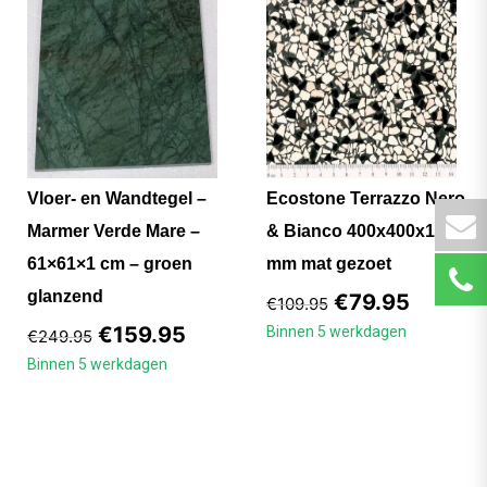
Vloer- en Wandtegel –
Ecostone Terrazzo Nero
Marmer Verde Mare –
& Bianco 400x400x15
61×61×1 cm – groen
mm mat gezoet
glanzend
€
79.95
€
109.95
€
159.95
Binnen 5 werkdagen
€
249.95
Binnen 5 werkdagen