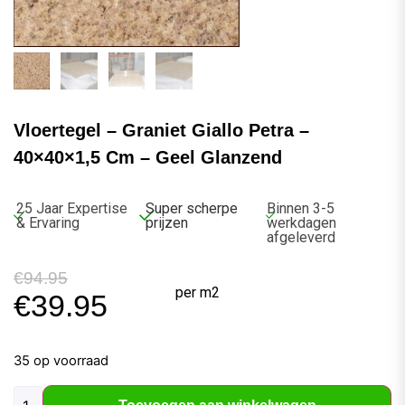
Vloertegel – Graniet Giallo Petra –
40×40×1,5 Cm – Geel Glanzend
25 Jaar Expertise
Super scherpe
Binnen 3-5
& Ervaring
prijzen
werkdagen
afgeleverd
€
94.95
per m2
€
39.95
35 op voorraad