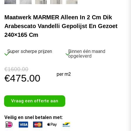
Maatwerk MARMER Alleen In 2 Cm Dik
Arabescato Vandelli Gepolijst En Gezoet
240×165 Cm
Super scherpe prijzen
Binnen één maand
opgeleverd
€
1600.00
per m2
€
475.00
Vraag een offerte aan
Veilig en snel betalen met: