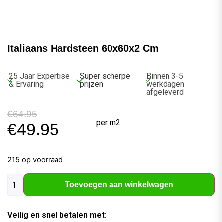
Italiaans Hardsteen 60x60x2 Cm
25 Jaar Expertise
Super scherpe
Binnen 3-5
& Ervaring
prijzen
werkdagen
afgeleverd
€
64.95
per m2
€
49.95
215 op voorraad
Toevoegen aan winkelwagen
Veilig en snel betalen met: