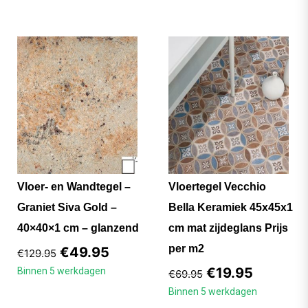
Vloer- en Wandtegel –
Vloertegel Vecchio
Graniet Siva Gold –
Bella Keramiek 45x45x1
40×40×1 cm – glanzend
cm mat zijdeglans Prijs
per m2
€
49.95
€
129.95
€
19.95
Binnen 5 werkdagen
€
69.95
Binnen 5 werkdagen