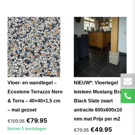
Vloer- en wandtegel –
NIEUW*: Vloertegel
Ecostone Terrazzo Nero
leisteen Mustang Brasil
& Terra – 40×40×1,5 cm
Black Slate zwart
– mat gezoet
antracite 600x600x10
mm mat Prijs per m2
€
79.95
€
109.95
€
49.95
Binnen 5 werkdagen
€
79.95