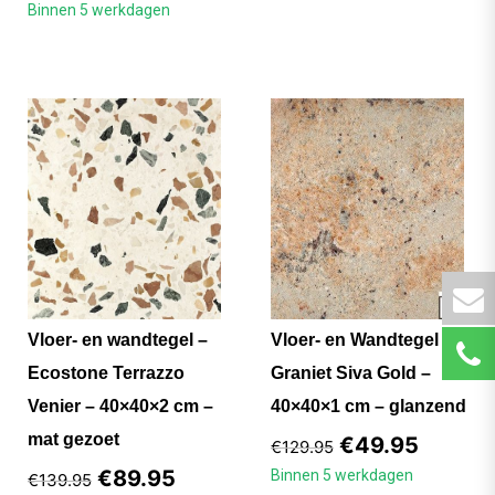
Binnen 5 werkdagen
Vloer- en wandtegel –
Vloer- en Wandtegel –
Ecostone Terrazzo
Graniet Siva Gold –
Venier – 40×40×2 cm –
40×40×1 cm – glanzend
mat gezoet
€
49.95
€
129.95
€
89.95
Binnen 5 werkdagen
€
139.95