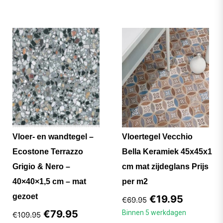
Vloer- en wandtegel –
Vloertegel Vecchio
Ecostone Terrazzo
Bella Keramiek 45x45x1
Grigio & Nero –
cm mat zijdeglans Prijs
40×40×1,5 cm – mat
per m2
gezoet
€
19.95
€
69.95
€
79.95
Binnen 5 werkdagen
€
109.95