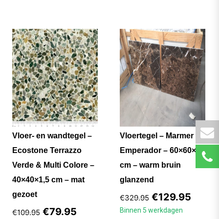
Vloer- en wandtegel –
Vloertegel – Marmer
Ecostone Terrazzo
Emperador – 60×60×2
Verde & Multi Colore –
cm – warm bruin
40×40×1,5 cm – mat
glanzend
gezoet
€
129.95
€
329.95
€
79.95
Binnen 5 werkdagen
€
109.95