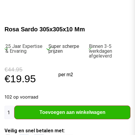
Rosa Sardo 305x305x10 Mm
25 Jaar Expertise
Super scherpe
Binnen 3-5
& Ervaring
prijzen
werkdagen
afgeleverd
€
44.95
per m2
€
19.95
102 op voorraad
Toevoegen aan winkelwagen
Veilig en snel betalen met: