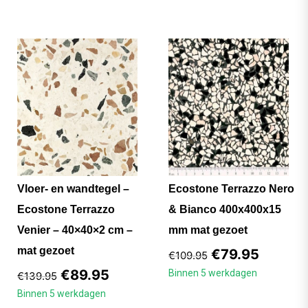
Vloer- en wandtegel –
Ecostone Terrazzo Nero
Ecostone Terrazzo
& Bianco 400x400x15
Venier – 40×40×2 cm –
mm mat gezoet
mat gezoet
€
79.95
€
109.95
€
89.95
Binnen 5 werkdagen
€
139.95
Binnen 5 werkdagen