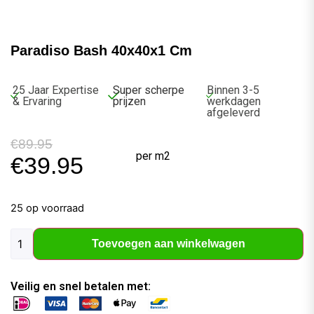
Paradiso Bash 40x40x1 Cm
25 Jaar Expertise
Super scherpe
Binnen 3-5
& Ervaring
prijzen
werkdagen
afgeleverd
€
89.95
per m2
€
39.95
25 op voorraad
Toevoegen aan winkelwagen
Veilig en snel betalen met: