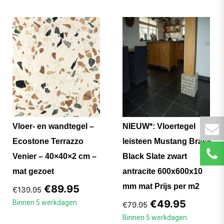
Vloer- en wandtegel –
NIEUW*: Vloertegel
Ecostone Terrazzo
leisteen Mustang Brasil
Venier – 40×40×2 cm –
Black Slate zwart
mat gezoet
antracite 600x600x10
mm mat Prijs per m2
€
89.95
€
139.95
€
49.95
Binnen 5 werkdagen
€
79.95
Binnen 5 werkdagen