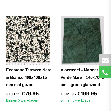
Ecostone Terrazzo Nero
Vloertegel – Marmer
& Bianco 400x400x15
Verde Mare – 140×70×2
mm mat gezoet
cm – groen glanzend
€
79.95
€
199.95
€
109.95
€
349.95
Binnen 5 werkdagen
Binnen 5 werkdagen