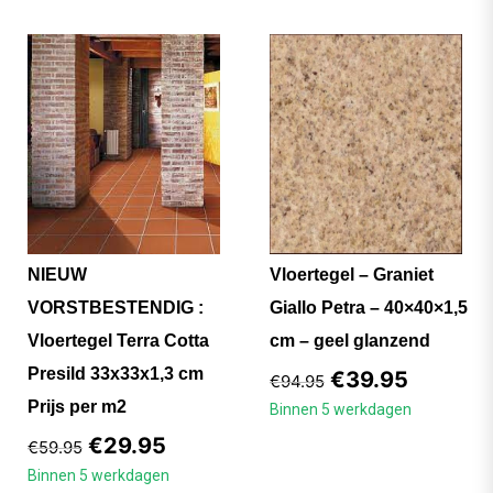
NIEUW
Vloertegel – Graniet
VORSTBESTENDIG :
Giallo Petra – 40×40×1,5
Vloertegel Terra Cotta
cm – geel glanzend
Presild 33x33x1,3 cm
€
39.95
€
94.95
Prijs per m2
Binnen 5 werkdagen
€
29.95
€
59.95
Binnen 5 werkdagen