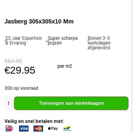
Jasberg 305x305x10 Mm
25 Jaar Expertise
Super scherpe
Binnen 3-5
& Ervaring
prijzen
werkdagen
afgeleverd
€
64.95
per m2
€
29.95
200 op voorraad
Toevoegen aan winkelwagen
Veilig en snel betalen met: