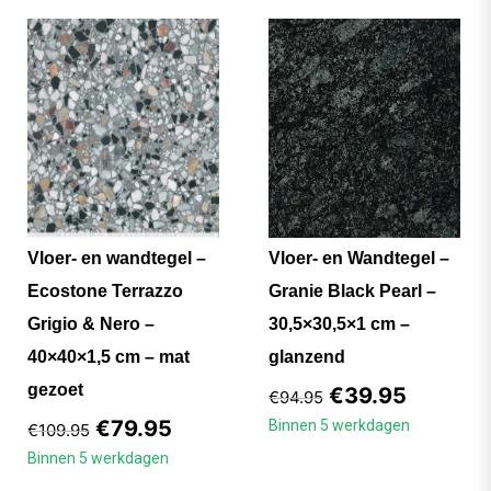
Vloer- en wandtegel –
Vloer- en Wandtegel –
Ecostone Terrazzo
Granie Black Pearl –
Grigio & Nero –
30,5×30,5×1 cm –
40×40×1,5 cm – mat
glanzend
gezoet
€
39.95
€
94.95
€
79.95
Binnen 5 werkdagen
€
109.95
Binnen 5 werkdagen