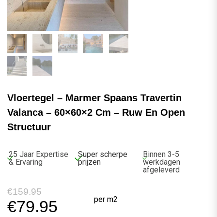
Vloertegel – Marmer Spaans Travertin
Valanca – 60×60×2 Cm – Ruw En Open
Structuur
25 Jaar Expertise
Super scherpe
Binnen 3-5
& Ervaring
prijzen
werkdagen
afgeleverd
€
159.95
per m2
€
79.95