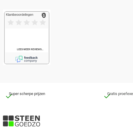
Super scherpe prijzen
Gratis proefex