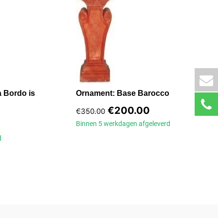
a Bordo is
Ornament: Base Barocco
€
200.00
€
350.00
Binnen 5 werkdagen
afgeleverd
d