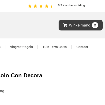
9.3
klantbeoordeling
Winkelmand
0
s
Visgraat tegels
Tuin Terra Cotta
Contact
colo Con Decora
ing