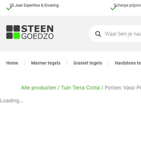
25 Jaar Expertise & Ervaring
Scherpe prijzen
Home
Marmer tegels
Graniet tegels
Hardsteen te
Alle producten
/
Tuin Terra Cotta
/ Potten: Vaso P
Loading...