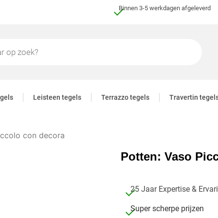
Binnen 3-5 werkdagen afgeleverd
gels
Leisteen tegels
Terrazzo tegels
Travertin tegel
iccolo con decora
Potten: Vaso Pic
25 Jaar Expertise & Ervar
Super scherpe prijzen