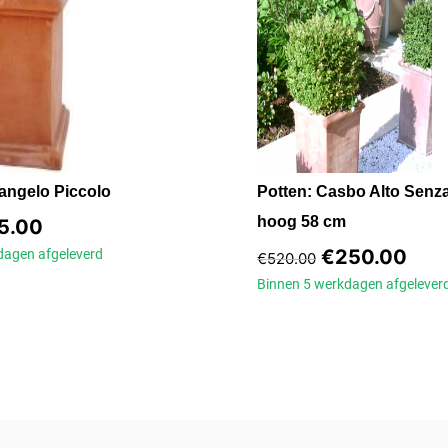
tangelo Piccolo
Potten: Casbo Alto Senz
hoog 58 cm
5.00
€
250.00
kdagen
afgeleverd
€
520.00
Binnen 5 werkdagen
afgelever